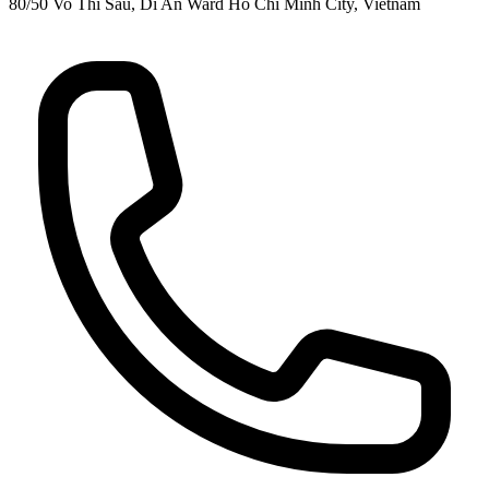
80/50 Vo Thi Sau, Di An Ward Ho Chi Minh City, Vietnam