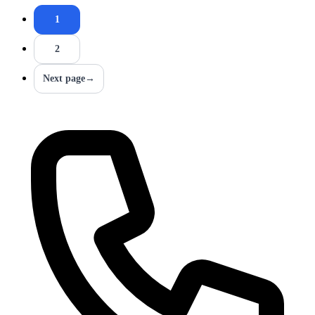
1
2
Next page
→