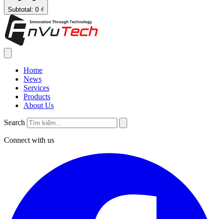
Subtotal: 0 ₫
Home
News
Services
Products
About Us
Search
Connect with us