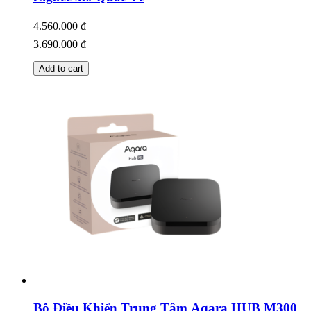
4.560.000
₫
3.690.000
₫
Add to cart
Bộ Điều Khiển Trung Tâm Aqara HUB M300