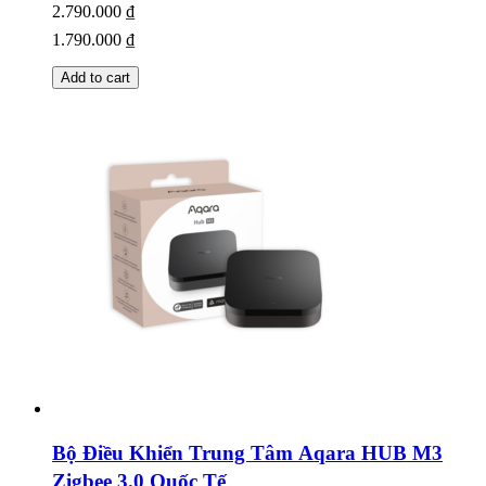
2.790.000
₫
1.790.000
₫
Add to cart
Bộ Điều Khiển Trung Tâm Aqara HUB M3
Zigbee 3.0 Quốc Tế