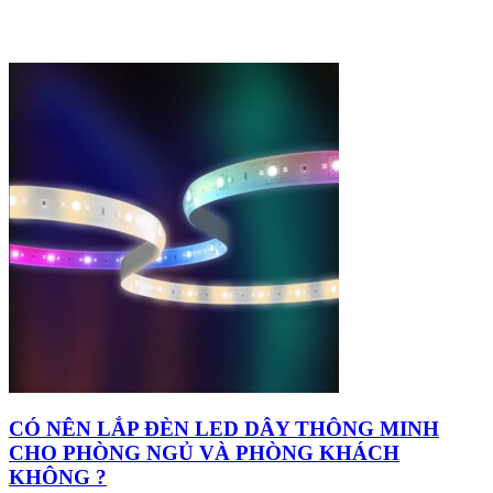
CÓ NÊN LẮP ĐÈN LED DÂY THÔNG MINH
CHO PHÒNG NGỦ VÀ PHÒNG KHÁCH
KHÔNG ?