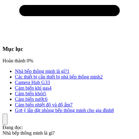
Mục lục
Hoàn thành 0%
Nhà bếp thông minh là gì?
1
Các thiết bị cần thiết bị nhà bếp thông minh
2
Camera Hub G3
3
Cảm biến khí gas
4
Cảm biến khói
5
Cảm biến nước
6
Cảm biến nhiệt độ và độ ẩm
7
Gợi ý lắp đặt phòng bếp thông minh cho gia đình
8
Đang đọc:
Nhà bếp thông minh là gì?