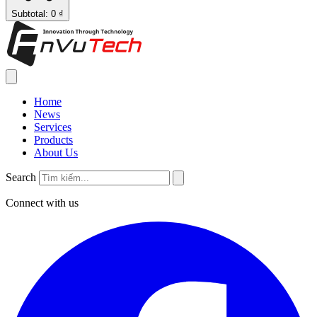
Subtotal: 0 ₫
Home
News
Services
Products
About Us
Search
Connect with us