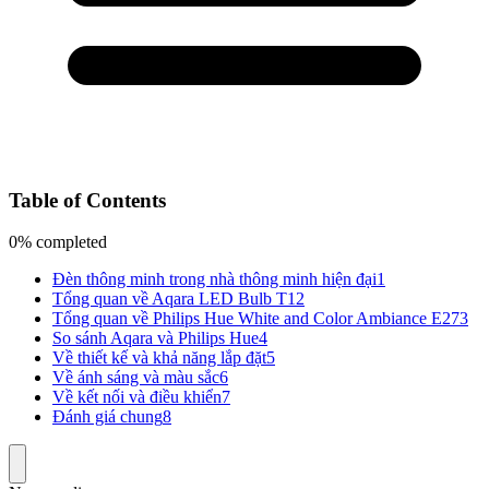
Table of Contents
0% completed
Đèn thông minh trong nhà thông minh hiện đại
1
Tổng quan về Aqara LED Bulb T1
2
Tổng quan về Philips Hue White and Color Ambiance E27
3
So sánh Aqara và Philips Hue
4
Về thiết kế và khả năng lắp đặt
5
Về ánh sáng và màu sắc
6
Về kết nối và điều khiển
7
Đánh giá chung
8