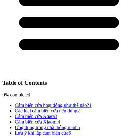
Table of Contents
0% completed
Cảm biến cửa hoạt động như thế nào?
1
Các loại cảm biến cửa nên dùng
2
Cảm biến cửa Aqara
3
Cảm biến cửa Xiaomi
4
Ứng dụng trong nhà thông minh
5
Lưu ý khi lắp cảm biến cửa
6