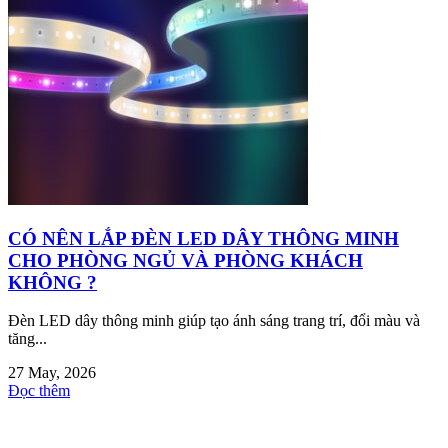
CÓ NÊN LẮP ĐÈN LED DÂY THÔNG MINH
CHO PHÒNG NGỦ VÀ PHÒNG KHÁCH
KHÔNG ?
Đèn LED dây thông minh giúp tạo ánh sáng trang trí, đổi màu và
tăng...
27 May, 2026
Đọc thêm