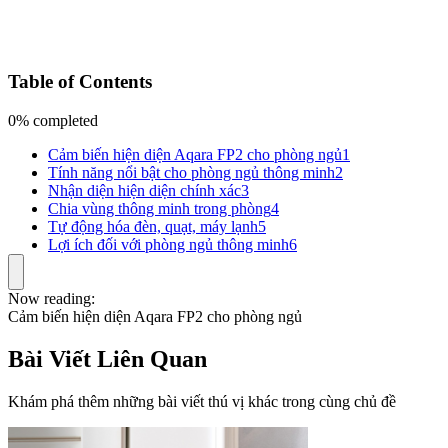
Table of Contents
0% completed
Cảm biến hiện diện Aqara FP2 cho phòng ngủ
1
Tính năng nổi bật cho phòng ngủ thông minh
2
Nhận diện hiện diện chính xác
3
Chia vùng thông minh trong phòng
4
Tự động hóa đèn, quạt, máy lạnh
5
Lợi ích đối với phòng ngủ thông minh
6
Now reading:
Cảm biến hiện diện Aqara FP2 cho phòng ngủ
Bài Viết Liên Quan
Khám phá thêm những bài viết thú vị khác trong cùng chủ đề