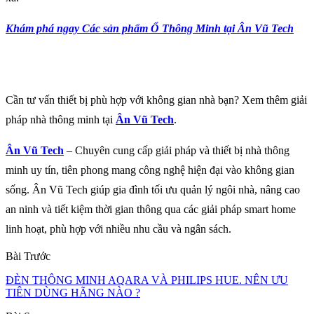
Khám phá ngay Các sản phẩm Ổ Thông Minh tại Ân Vũ Tech
Cần tư vấn thiết bị phù hợp với không gian nhà bạn? Xem thêm giải
pháp nhà thông minh tại
Ân Vũ Tech
.
Ân Vũ Tech
– Chuyên cung cấp giải pháp và thiết bị nhà thông
minh uy tín, tiên phong mang công nghệ hiện đại vào không gian
sống. Ân Vũ Tech giúp gia đình tối ưu quản lý ngôi nhà, nâng cao
an ninh và tiết kiệm thời gian thông qua các giải pháp smart home
linh hoạt, phù hợp với nhiều nhu cầu và ngân sách.
Bài Trước
ĐÈN THÔNG MINH AQARA VÀ PHILIPS HUE. NÊN ƯU
TIÊN DÙNG HÃNG NÀO ?