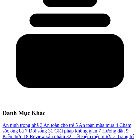
Danh Mục Khác
An ninh trong nhà
3
An toàn cho trẻ
5
An toàn mùa mưa
4
Chăm
sóc ông bà
7
Đời sống
31
Giải pháp không gian
7
Hướng dẫn
9
Kiến thức
18
Review sản phẩm
32
Tiết kiệm điện nước
2
Trang trí