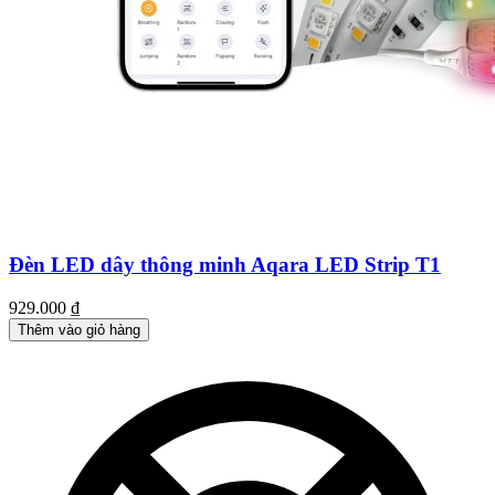
Đèn LED dây thông minh Aqara LED Strip T1
929.000
₫
Thêm vào giỏ hàng