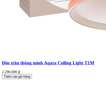
Đèn trần thông minh Aqara Ceiling Light T1M
2.290.000
₫
Thêm vào giỏ hàng