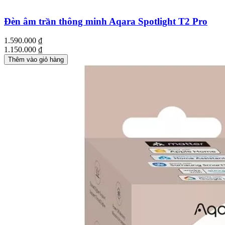
Đèn âm trần thông minh Aqara Spotlight T2 Pro
1.590.000
₫
1.150.000
₫
Thêm vào giỏ hàng