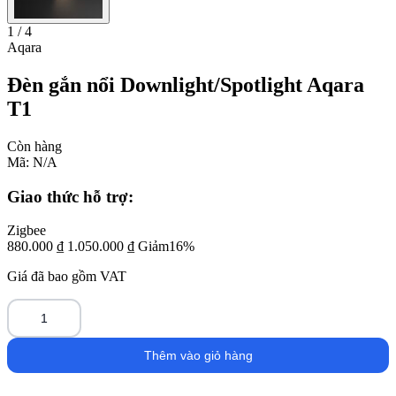
1 / 4
Aqara
Đèn gắn nổi Downlight/Spotlight Aqara
T1
Còn hàng
Mã:
N/A
Giao thức hỗ trợ:
Zigbee
880.000
₫
1.050.000
₫
Giảm16%
Giá đã bao gồm VAT
Đèn
gắn
Thêm vào giỏ hàng
nổi
Downlight/Spotlight
Aqara