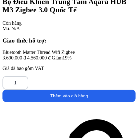
Bộ Điều Khiển Trung Tâm Aqara HUB
M3 Zigbee 3.0 Quốc Tế
Còn hàng
Mã:
N/A
Giao thức hỗ trợ:
Bluetooth
Matter
Thread
Wifi
Zigbee
3.690.000
₫
4.560.000
₫
Giảm19%
Giá đã bao gồm VAT
Bộ
Điều
Thêm vào giỏ hàng
Khiển
Trung
Tâm
Aqara
HUB
M3
Zigbee
3.0