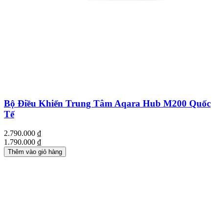
Bộ Điều Khiển Trung Tâm Aqara Hub M200 Quốc
Tế
2.790.000
₫
1.790.000
₫
Thêm vào giỏ hàng