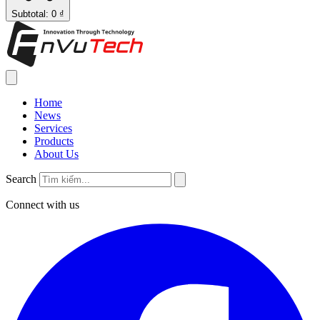
Subtotal: 0 ₫
Home
News
Services
Products
About Us
Search
Connect with us