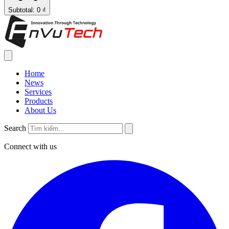
Subtotal: 0 ₫
Home
News
Services
Products
About Us
Search
Connect with us